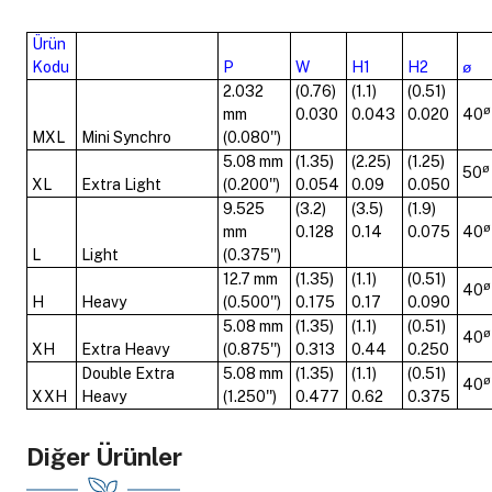
Ürün
Kodu
P
W
H1
H2
ø
2.032
(0.76)
(1.1)
(0.51)
ø
mm
0.030
0.043
0.020
40
MXL
Mini Synchro
(0.080'')
5.08 mm
(1.35)
(2.25)
(1.25)
ø
50
XL
Extra Light
(0.200'')
0.054
0.09
0.050
9.525
(3.2)
(3.5)
(1.9)
ø
mm
0.128
0.14
0.075
40
L
Light
(0.375'')
12.7 mm
(1.35)
(1.1)
(0.51)
ø
40
H
Heavy
(0.500'')
0.175
0.17
0.090
5.08 mm
(1.35)
(1.1)
(0.51)
ø
40
XH
Extra Heavy
(0.875'')
0.313
0.44
0.250
Double Extra
5.08 mm
(1.35)
(1.1)
(0.51)
ø
40
XXH
Heavy
(1.250'')
0.477
0.62
0.375
Diğer Ürünler